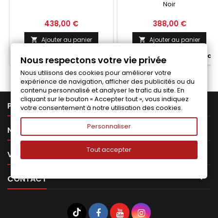
Noir
Prix
Prix
438,00 €
388,00 €
Ajouter au panier
Ajouter au panier




Fabriqué a la commande
Fabriqué a la commande
Nous respectons votre vie privée
Nous utilisons des cookies pour améliorer votre
expérience de navigation, afficher des publicités ou du
contenu personnalisé et analyser le trafic du site. En
cliquant sur le bouton « Accepter tout », vous indiquez

PRODUITS
votre consentement à notre utilisation des cookies.
Personnaliser

NOTRE SOCIÉTÉ
Tout accepter

VOTRE COMPTE

CONTACT