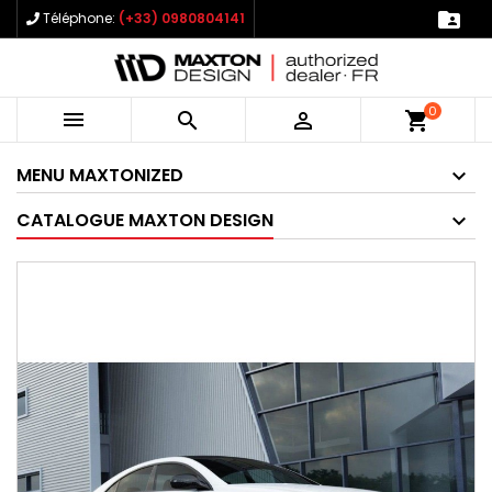

Téléphone:
(+33) 0980804141
0



shopping_cart
MENU MAXTONIZED
CATALOGUE MAXTON DESIGN