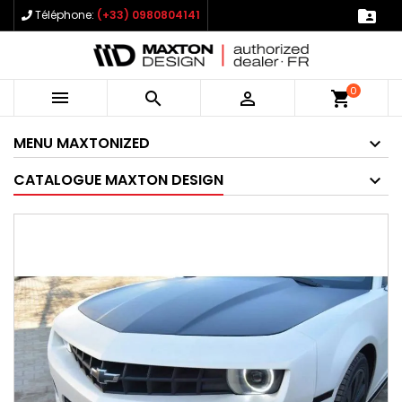

Téléphone:
(+33) 0980804141
0



shopping_cart
MENU MAXTONIZED
CATALOGUE MAXTON DESIGN