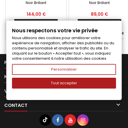
Noir Brillant
Noir Brillant
STANDARD MK5
Prix
Prix
144,00 €
89,00 €
Ajouter au panier
Ajouter au panier


Nous respectons votre vie privée


Fabriqué a la commande
Fabriqué a la commande
Nous utilisons des cookies pour améliorer votre
expérience de navigation, afficher des publicités ou du
contenu personnalisé et analyser le trafic du site. En
cliquant sur le bouton « Accepter tout », vous indiquez
votre consentement à notre utilisation des cookies.

PRODUITS
Personnaliser

NOTRE SOCIÉTÉ
Tout accepter

VOTRE COMPTE

CONTACT