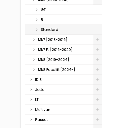
GTI
R
Standard
Mk7 [2013-2016]
Mk7 FL [2016-2020]
Mk8 [2019-2024]
Mk8 Facelift [2024-]
ID.3
Jetta
LT
Multivan
Passat