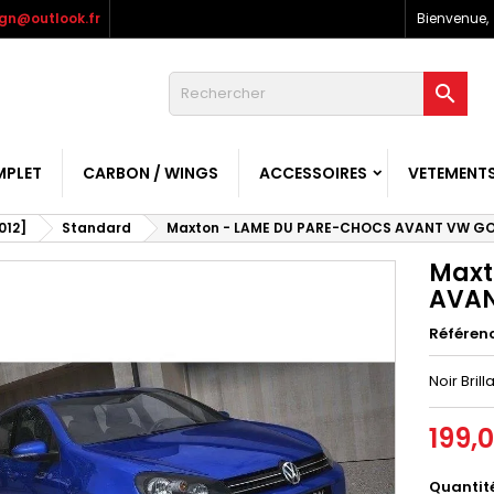
gn@outlook.fr
Bienvenue,

MPLET
CARBON / WINGS
ACCESSOIRES
VETEMENT
012]
Standard
Maxton - LAME DU PARE-CHOCS AVANT VW GOLF 
Maxt
AVAN
Référen
Noir Brill
199,
Quantit