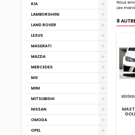
Nous env
KIA
Les march
LAMBORGHINI
8 AUTR
LAND ROVER
LEXUS
MASERATI
MAZDA
MERCEDES
MG
MINI
RÉFÉRE
MITSUBISHI
MAXT
NISSAN
GOLF
OMODA
OPEL