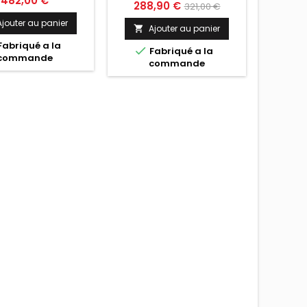
482,00 €
Prix
Prix
288,90 €
321,00 €
A

de
Ajouter au panier
Ajouter au panier


F
base
Fabriqué a la

Fabriqué a la
commande
commande