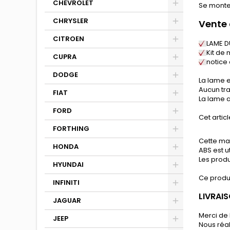
CHEVROLET
Se monte 
CHRYSLER
Vente 
CITROEN
LAME 
Kit de 
CUPRA
notice
DODGE
La lame e
Aucun tra
FIAT
La lame a
FORD
Cet articl
FORTHING
Cette mat
HONDA
ABS est u
Les produ
HYUNDAI
Ce produ
INFINITI
LIVRAIS
JAGUAR
Merci de 
JEEP
Nous réa