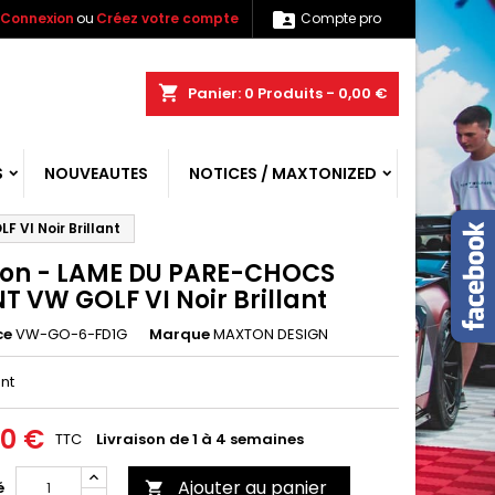

Connexion
ou
Créez votre compte
Compte pro
shopping_cart
Panier:
0
Produits - 0,00 €
S
NOUVEAUTES
NOTICES / MAXTONIZED
VI Noir Brillant
on - LAME DU PARE-CHOCS
T VW GOLF VI Noir Brillant
ce
VW-GO-6-FD1G
Marque
MAXTON DESIGN
ant
00 €
TTC
Livraison de 1 à 4 semaines
Ajouter au panier
é
