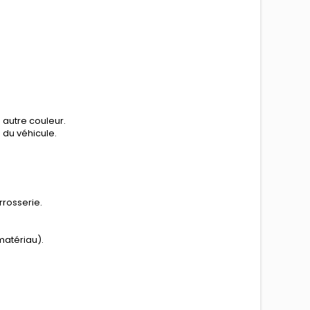
 autre couleur.
n du véhicule.
rrosserie.
matériau).