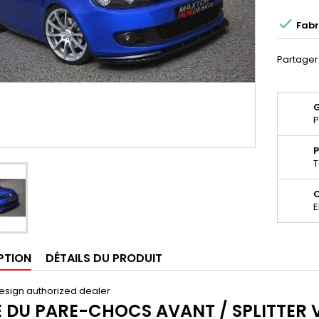

Fabr
Partager
P
P
T
E
PTION
DÉTAILS DU PRODUIT
esign authorized dealer
 DU PARE-CHOCS AVANT / SPLITTER 