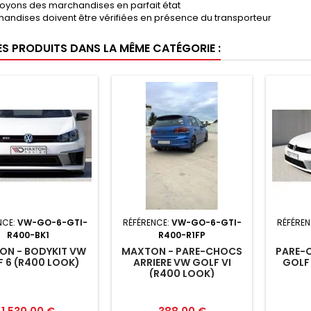
oyons des marchandises en parfait état
andises doivent être vérifiées en présence du transporteur
ES PRODUITS DANS LA MÊME CATÉGORIE :
NCE:
VW-GO-6-GTI-
RÉFÉRENCE:
VW-GO-6-GTI-
RÉFÉREN
R400-BK1
R400-R1FP
ON - BODYKIT VW
MAXTON - PARE-CHOCS
PARE-
 6 (R400 LOOK)
ARRIERE VW GOLF VI
GOLF 
(R400 LOOK)
Prix
Prix