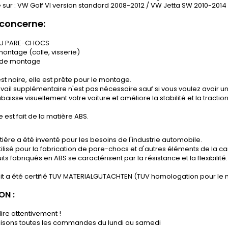
sur : VW Golf VI version standard 2008-2012
/ VW Jetta SW 2010-2014
concerne:
DU PARE-CHOCS
montage (colle, visserie)
 de montage
st noire, elle est prête pour le montage.
vail supplémentaire n'est pas nécessaire sauf si vous voulez avoir un
baisse visuellement votre voiture et améliore la stabilité et la tractio
e est fait de la matière ABS.
ière a été inventé pour les besoins de l'industrie automobile.
tilisé pour la fabrication de pare-chocs et d'autres éléments de la ca
its fabriqués en ABS se caractérisent par la résistance et la flexibilité.
it a été certifié TUV MATERIALGUTACHTEN (TUV homologation pour le 
ON :
lire attentivement !
lisons toutes les commandes du lundi au samedi