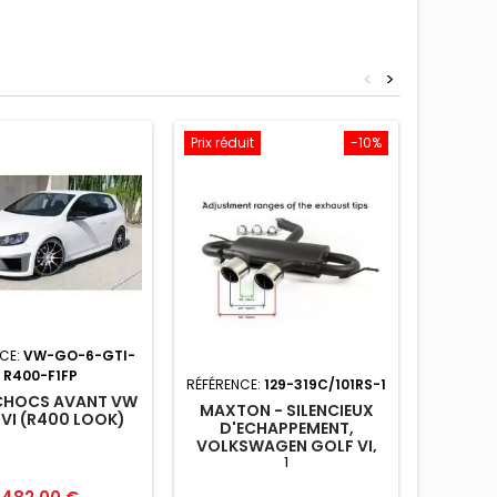
<
>
Prix réduit
-10%
CE:
VW-GO-6-GTI-
RÉFÉRENC
R400-F1FP
MAXTO
RÉFÉRENCE:
129-319C/101RS-1
PARE-C
CHOCS AVANT VW
MAXTON - SILENCIEUX
GO
VI (R400 LOOK)
D'ECHAPPEMENT,
ECHA
VOLKSWAGEN GOLF VI,
1
GOLF V R32, SCIROCCO 3
1
Prix