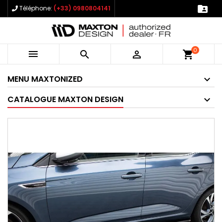

Téléphone:
(+33) 0980804141
0



shopping_cart
MENU MAXTONIZED
CATALOGUE MAXTON DESIGN