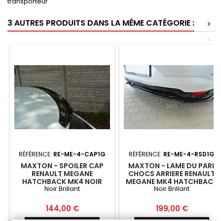
transporteur
3 AUTRES PRODUITS DANS LA MÊME CATÉGORIE :
>
<
RÉFÉRENCE:
RE-ME-4-CAP1G
RÉFÉRENCE:
RE-ME-4-RSD1G
MAXTON - SPOILER CAP
MAXTON - LAME DU PARE
RENAULT MEGANE
CHOCS ARRIERE RENAULT
HATCHBACK MK4 NOIR
MEGANE MK4 HATCHBACK
Noir Brillant
Noir Brillant
BRILLANT
NOIR BRILLANT
Prix
Prix
144,00 €
199,00 €