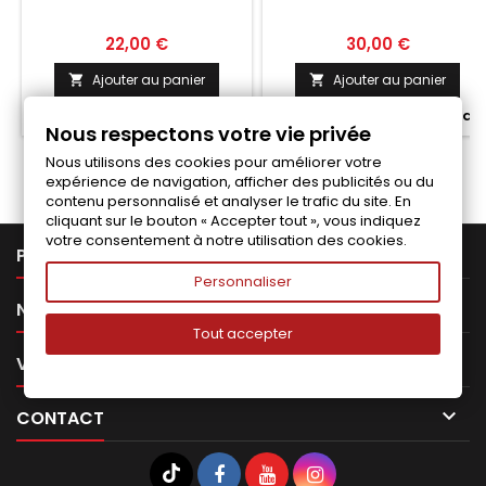
Prix
Prix
22,00 €
30,00 €
Ajouter au panier
Ajouter au panier




Fabriqué a la commande
Fabriqué a la commande
Nous respectons votre vie privée
Nous utilisons des cookies pour améliorer votre
expérience de navigation, afficher des publicités ou du
contenu personnalisé et analyser le trafic du site. En
cliquant sur le bouton « Accepter tout », vous indiquez
votre consentement à notre utilisation des cookies.

PRODUITS
Personnaliser

NOTRE SOCIÉTÉ
Tout accepter

VOTRE COMPTE

CONTACT