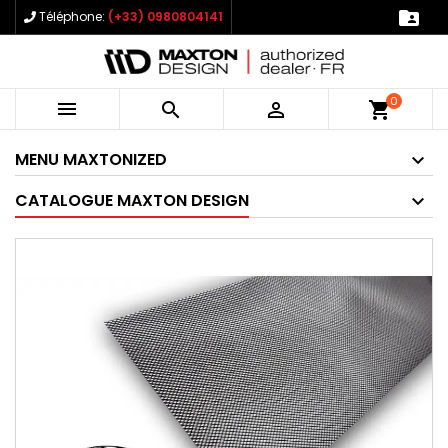

Téléphone:
(+33) 0980804141
0



shopping_cart
MENU MAXTONIZED
CATALOGUE MAXTON DESIGN