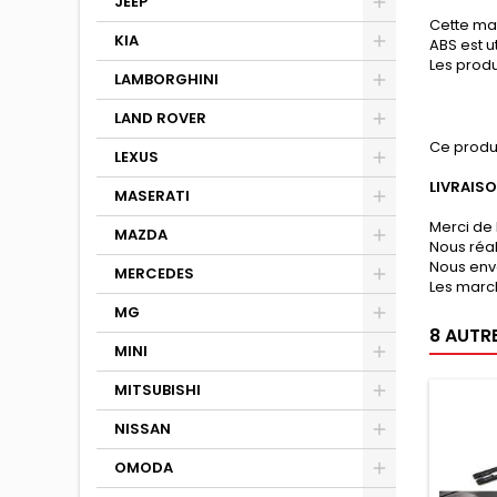
JEEP
Cette mat
KIA
ABS est u
Les produ
LAMBORGHINI
LAND ROVER
Ce produ
LEXUS
LIVRAIS
MASERATI
Merci de 
MAZDA
Nous réa
Nous env
MERCEDES
Les march
MG
8 AUTR
MINI
MITSUBISHI
NISSAN
OMODA