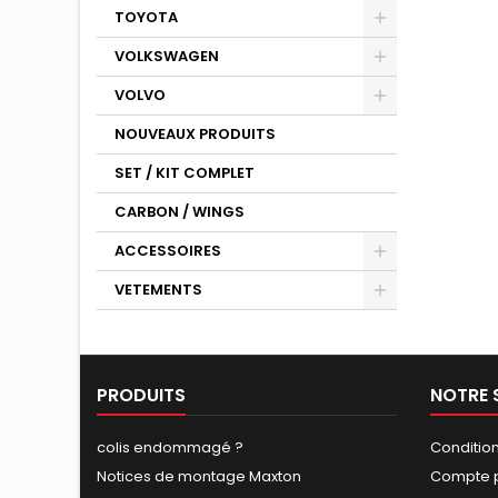
TOYOTA
VOLKSWAGEN
VOLVO
NOUVEAUX PRODUITS
SET / KIT COMPLET
CARBON / WINGS
ACCESSOIRES
VETEMENTS
PRODUITS
NOTRE 
colis endommagé ?
Conditio
Notices de montage Maxton
Compte p