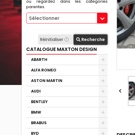
ou regardez dans les categories
parentes.
Sélectionner
Réinitialiser
Recherche
CATALOGUE MAXTON DESIGN
ABARTH
ALFA ROMEO
ASTON MARTIN

AUDI
BENTLEY
BMW
BRABUS
BYD
DESCRI