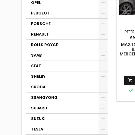
OPEL
PEUGEOT
PORSCHE
RÉFÉR
RENAULT
AM
MAXTO
ROLLS ROYCE
B
MERCE
SAAB
/ SED
LI
SEAT
FACELI
N
SHELBY

SKODA

SSANGYONG
SUBARU
SUZUKI
TESLA