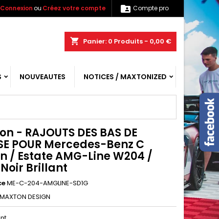

Connexion
ou
Créez votre compte
Compte pro
shopping_cart
Panier:
0
Produits - 0,00 €
S
NOUVEAUTES
NOTICES / MAXTONIZED
on - RAJOUTS DES BAS DE
SE POUR Mercedes-Benz C
n / Estate AMG-Line W204 /
Noir Brillant
ce
ME-C-204-AMGLINE-SD1G
MAXTON DESIGN
ant