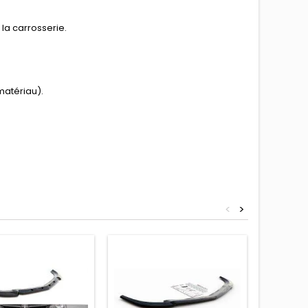
la carrosserie.
matériau).
<
>