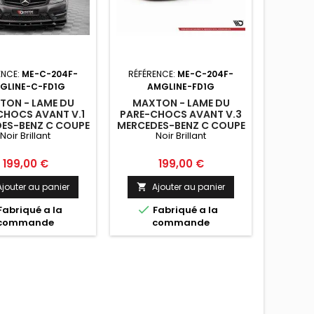
ENCE:
ME-C-204F-
RÉFÉRENCE:
ME-C-204F-
RÉFÉR
GLINE-C-FD1G
AMGLINE-FD1G
AMGL
TON - LAME DU
MAXTON - LAME DU
MAXTO
CHOCS AVANT V.1
PARE-CHOCS AVANT V.3
DU PA
ES-BENZ C COUPE
MERCEDES-BENZ C COUPE
MERCED
Noir Brillant
Noir Brillant
AN / ESTATE AMG-
/ SEDAN / ESTATE AMG-
/ ESTAT
E C204 / W204
LINE C204 / W204
T / S204 FACELIFT
FACELIFT / S204 FACELIFT
Prix
Prix
199,00 €
199,00 €
OIR BRILLANT
NOIR BRILLANT
Ajouter au panier
Ajouter au panier
A




Fabriqué a la
Fabriqué a la
F
commande
commande