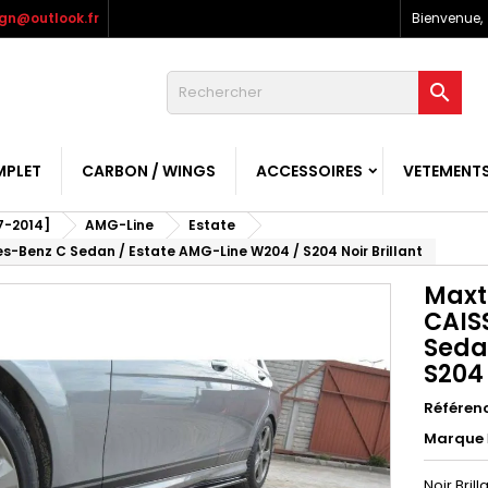
gn@outlook.fr
Bienvenue,

MPLET
CARBON / WINGS
ACCESSOIRES
VETEMENT
7-2014]
AMG-Line
Estate
-Benz C Sedan / Estate AMG-Line W204 / S204 Noir Brillant
Maxt
CAIS
Seda
S204 
Référen
Marque
Noir Brill