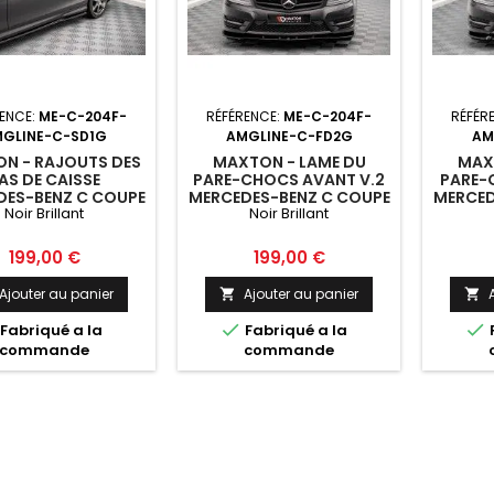
ENCE:
ME-C-204F-
RÉFÉRENCE:
ME-C-204F-
RÉFÉR
GLINE-C-SD1G
AMGLINE-C-FD2G
AM
N - RAJOUTS DES
MAXTON - LAME DU
MAX
AS DE CAISSE
PARE-CHOCS AVANT V.2
PARE-
DES-BENZ C COUPE
MERCEDES-BENZ C COUPE
MERCED
Noir Brillant
Noir Brillant
AN / ESTATE AMG-
/ SEDAN / ESTATE AMG-
/ SED
NE C204 / W204
LINE C204 / W204
LIN
FT / S204 FACELIFT
FACELIFT / S204 FACELIFT
FACELIF
Prix
Prix
199,00 €
199,00 €
OIR BRILLANT
NOIR BRILLANT
N
Ajouter au panier
Ajouter au panier




Fabriqué a la
Fabriqué a la
commande
commande