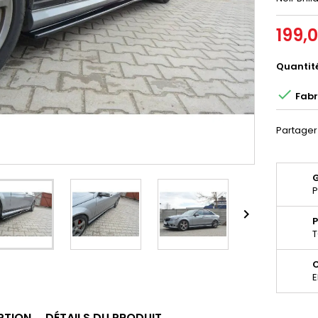
199,
Quantit

Fabr
Partager
P

P
T
E
PTION
DÉTAILS DU PRODUIT