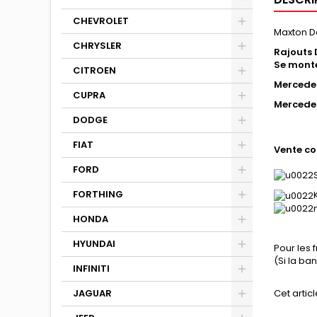
CHEVROLET
Maxton D
CHRYSLER
Rajouts 
Se monte
CITROEN
Mercede
CUPRA
Mercedes
DODGE
FIAT
Vente co
FORD
FORTHING
HONDA
HYUNDAI
Pour les 
(Si la b
INFINITI
JAGUAR
Cet articl