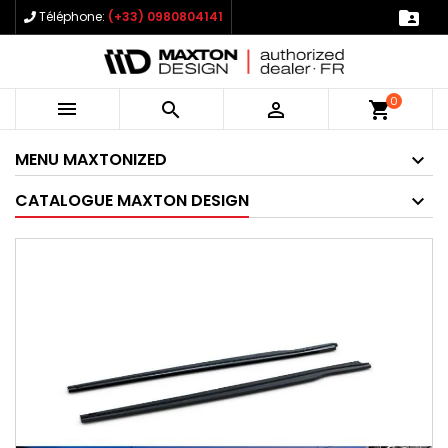

Téléphone:
(+33) 0980804141
0



shopping_cart
MENU MAXTONIZED
CATALOGUE MAXTON DESIGN