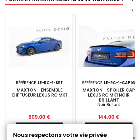
>
<
RÉFÉRENCE:
LE-RC-1-SET
RÉFÉRENCE:
LE-RC-1-CAP1G
MAXTON - ENSEMBLE
MAXTON - SPOILER CAP
DIFFUSEUR LEXUS RC MK1
LEXUS RC MK1 NOIR
BRILLANT
Noir Brillant
Prix
Prix
809,00 €
144,00 €
Ajouter au panier
Ajouter au panier


Nous respectons votre vie privée


Fabriqué a la commande
Fabriqué a la commande