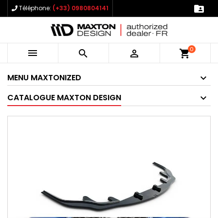

Téléphone:
(+33) 0980804141
0



shopping_cart
MENU MAXTONIZED
CATALOGUE MAXTON DESIGN