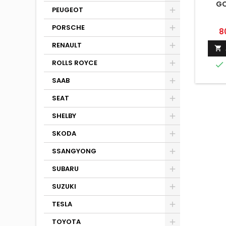
GO
PEUGEOT
PORSCHE
Pr
8
RENAULT

ROLLS ROYCE

SAAB
SEAT
SHELBY
SKODA
SSANGYONG
SUBARU
SUZUKI
TESLA
TOYOTA