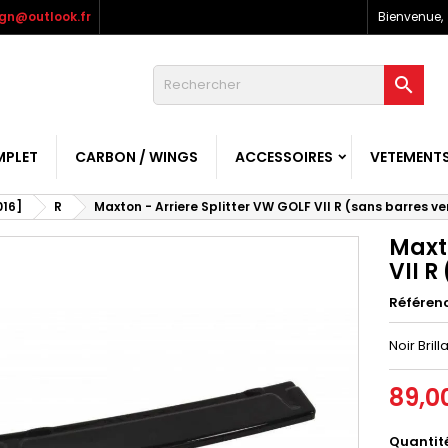
gn@outlook.fr
Bienvenue,

MPLET
CARBON / WINGS
ACCESSOIRES
VETEMENT
016]
R
Maxton - Arriere Splitter VW GOLF VII R (sans barres ve
Maxto
VII R
Référen
Noir Brill
89,0
Quantit