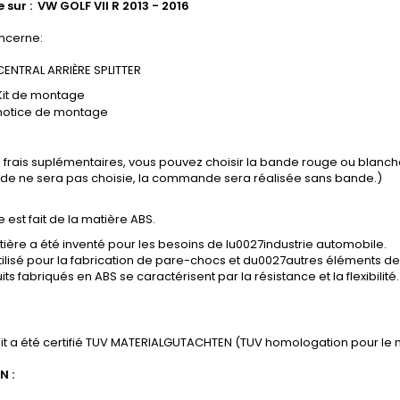
 sur : VW GOLF VII R 2013 - 2016
ncerne:
CENTRAL ARRIÈRE SPLITTER
Kit de montage
notice de montage
s frais suplémentaires, vous pouvez choisir la bande rouge ou blanc
ande ne sera pas choisie, la commande sera réalisée sans bande.)
e est fait de la matière ABS.
ière a été inventé pour les besoins de lu0027industrie automobile.
tilisé pour la fabrication de pare-chocs et du0027autres éléments de 
its fabriqués en ABS se caractérisent par la résistance et la flexibilité.
it a été certifié TUV MATERIALGUTACHTEN (TUV homologation pour le 
N :