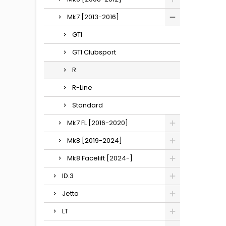
Mk7 [2013-2016]
GTI
GTI Clubsport
R
R-Line
Standard
Mk7 FL [2016-2020]
Mk8 [2019-2024]
Mk8 Facelift [2024-]
ID.3
Jetta
LT