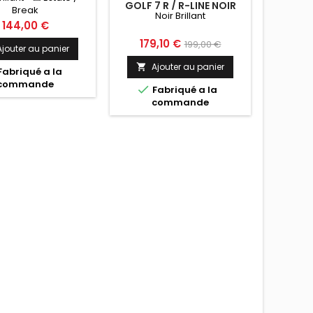
GOLF 7 R / R-LINE NOIR
Break
Noir Brillant
BRILLANT
Prix
144,00 €
Prix
Prix
179,10 €
199,00 €
Ajouter au panier
de
Ajouter au panier

Fabriqué a la
base
commande

Fabriqué a la
commande