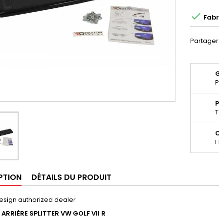

Fabr
Partager
P
P
T
E
PTION
DÉTAILS DU PRODUIT
esign authorized dealer
ARRIÈRE SPLITTER
VW GOLF VII R