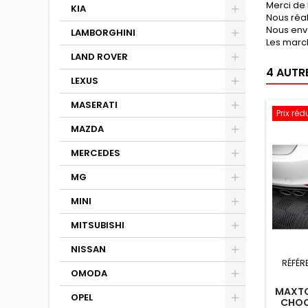
Merci de 
KIA
Nous réa
Nous env
LAMBORGHINI
Les march
LAND ROVER
4 AUTR
LEXUS
MASERATI
Prix réd
MAZDA
MERCEDES
MG
MINI
MITSUBISHI
NISSAN
RÉFÉR
OMODA
MAXTO
OPEL
CHOCS