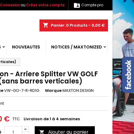

Connexion
ou
Créez votre compte
Compte pro
shopping_cart
Panier:
0
Produits - 0,00 €
S
NOUVEAUTES
NOTICES / MAXTONIZED
rticales)
n - Arriere Splitter VW GOLF
 (sans barres verticales)
ce
VW-GO-7-R-RD1G
Marque
MAXTON DESIGN
ant
0 €
TTC
Livraison de 1 à 4 semaines
Ajouter au panier
é
