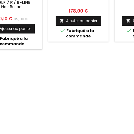
LF 7 R / R-LINE
Noir Brillant
Prix
178,00 €
ix
Prix
0,10 €
89,00 €
Ajouter au panier


de
Ajouter au panier


Fabriqué a la
base
commande
Fabriqué a la
commande