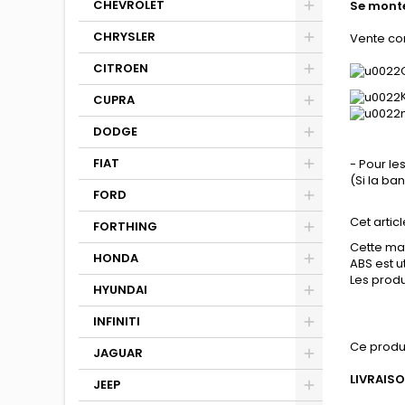
CHEVROLET
Se monte
CHRYSLER
Vente co
CITROEN
CUPRA
DODGE
FIAT
- Pour le
(Si la b
FORD
Cet articl
FORTHING
Cette mat
HONDA
ABS est u
Les produ
HYUNDAI
INFINITI
Ce produ
JAGUAR
LIVRAISO
JEEP