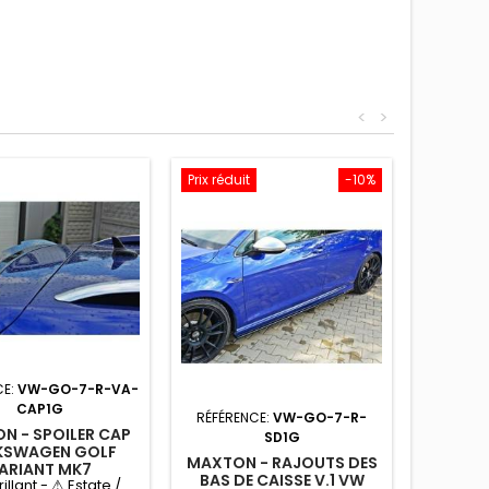
<
>
Prix réduit
-10%
CE:
VW-GO-7-R-VA-
CAP1G
RÉFÉRENCE:
VW-GO-7-R-
N - SPOILER CAP
SD1G
KSWAGEN GOLF
MAXTON - RAJOUTS DES
ARIANT MK7
BAS DE CAISSE V.1 VW
rillant - ⚠ Estate /