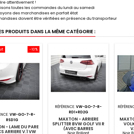
lire attentivement !
lisons toutes les commandes du lundi au samedi
oyons des marchandises en parfait état
andises doivent être vérifiées en présence du transporteur
ES PRODUITS DANS LA MÊME CATÉGORIE :
uit
-10%
RÉFÉRENCE:
VW-GO-7-R-
RÉFÉREN
RD1+RD2G
ENCE:
VW-GO-7-R-
MAXTON - ARRIERE
MAXTO
RSD1G
SPLITTER BVW GOLF VII R
VOL
N - LAME DU PARE
(AVEC BARRES
V
 ARRIERE V.1 VW
Noir Brillant
Noir B
VERTICALES)