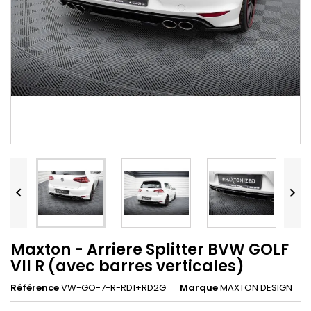


Maxton - Arriere Splitter BVW GOLF
VII R (avec barres verticales)
Référence
VW-GO-7-R-RD1+RD2G
Marque
MAXTON DESIGN