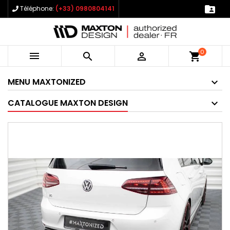

Téléphone:
(+33) 0980804141
0



shopping_cart
MENU MAXTONIZED
CATALOGUE MAXTON DESIGN