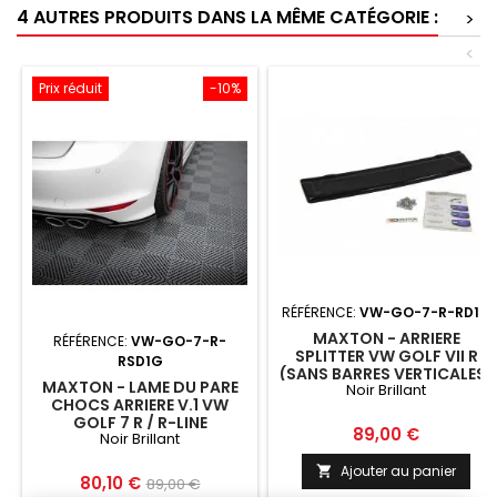
4 AUTRES PRODUITS DANS LA MÊME CATÉGORIE :
>
<
Prix réduit
-10%
RÉFÉRENCE:
VW-GO-7-R-RD1G
MAXTON - ARRIERE
RÉFÉRENCE:
VW-GO-7-R-
SPLITTER VW GOLF VII R
RSD1G
(SANS BARRES VERTICALES)
MAXTON - LAME DU PARE
Noir Brillant
CHOCS ARRIERE V.1 VW
GOLF 7 R / R-LINE
Prix
89,00 €
Noir Brillant
Ajouter au panier

Prix
Prix
80,10 €
89,00 €