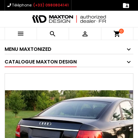

Téléphone:
(+33) 0980804141
0



shopping_cart
MENU MAXTONIZED
CATALOGUE MAXTON DESIGN