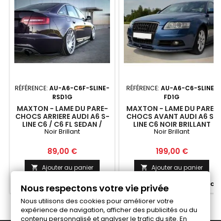
RÉFÉRENCE:
AU-A6-C6F-SLINE-
RÉFÉRENCE:
AU-A6-C6-SLINE-
RSD1G
FD1G
MAXTON - LAME DU PARE-
MAXTON - LAME DU PARE-
CHOCS ARRIERE AUDI A6 S-
CHOCS AVANT AUDI A6 S-
LINE C6 / C6 FL SEDAN /
LINE C6 NOIR BRILLANT
Noir Brillant
Noir Brillant
AVANT NOIR BRILLANT
Prix
Prix
89,00 €
199,00 €
Ajouter au panier
Ajouter au panier




Fabriqué a la commande
Fabriqué a la commande
Nous respectons votre vie privée
Nous utilisons des cookies pour améliorer votre
expérience de navigation, afficher des publicités ou du
contenu personnalisé et analyser le trafic du site. En